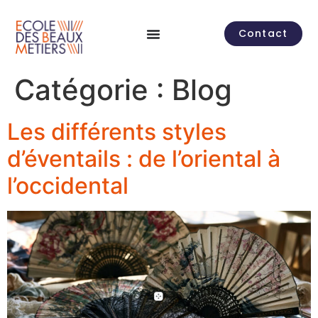
contenu
principal
Contact
Catégorie :
Blog
Les différents styles
d’éventails : de l’oriental à
l’occidental