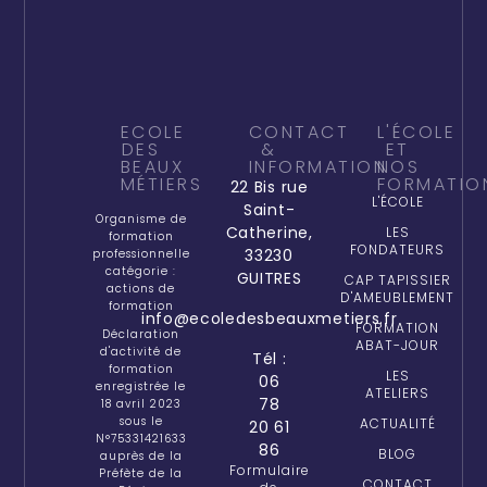
ECOLE
CONTACT
L'ÉCOLE
DES
&
ET
BEAUX
INFORMATION
NOS
MÉTIERS
FORMATIO
22 Bis rue
L'ÉCOLE
Saint-
Organisme de
Catherine,
LES
formation
FONDATEURS
33230
professionnelle
catégorie :
GUITRES
CAP TAPISSIER
actions de
D'AMEUBLEMENT
formation
info@ecoledesbeauxmetiers.fr
FORMATION
Déclaration
ABAT-JOUR
d'activité de
Tél :
formation
LES
06
enregistrée le
ATELIERS
78
18 avril 2023
sous le
ACTUALITÉ
20 61
N°75331421633
86
BLOG
auprès de la
Formulaire
Préfète de la
CONTACT