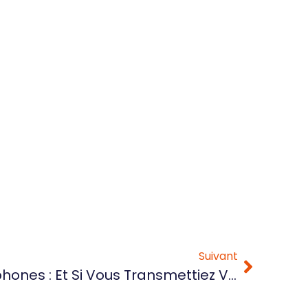
Suivant
Artisans D’art Francophones : Et Si Vous Transmettiez Votre Geste… En Immersion Atelier ?