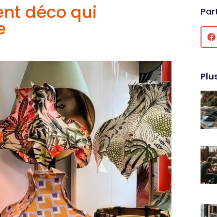
ent déco qui
Par
e
Plu