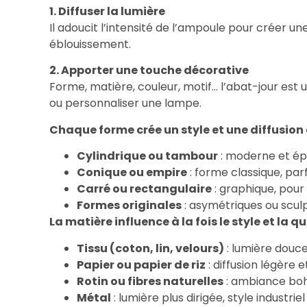
1. Diffuser la lumière
Il adoucit l’intensité de l’ampoule pour créer 
éblouissement.
2. Apporter une touche décorative
Forme, matière, couleur, motif… l’abat-jour est 
ou personnaliser une lampe.
Chaque forme crée un style et une diffusion 
Cylindrique ou tambour
: moderne et épu
Conique ou empire
: forme classique, par
Carré ou rectangulaire
: graphique, pour
Formes originales
: asymétriques ou sculp
La matière influence à la fois le style et la qu
Tissu (coton, lin, velours)
: lumière douce
Papier ou papier de riz
: diffusion légère
Rotin ou fibres naturelles
: ambiance boh
Métal
: lumière plus dirigée, style industri