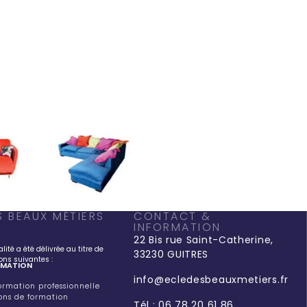
S BEAUX MÉTIERS
CONTACT &
INFORMATION
22 Bis rue Saint-Catherine,
alité a été délivrée au titre de
33230 GUITRES
ions suivantes :
RMATION
info@ecledesbeauxmetiers.fr
rmation professionnelle
ions de formation
Tél : 06 78 20 61 86