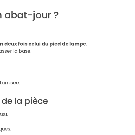
 abat-jour ?
n deux fois celui du pied de lampe
.
asser la base.
 tamisée.
 de la pièce
ssu.
ques.