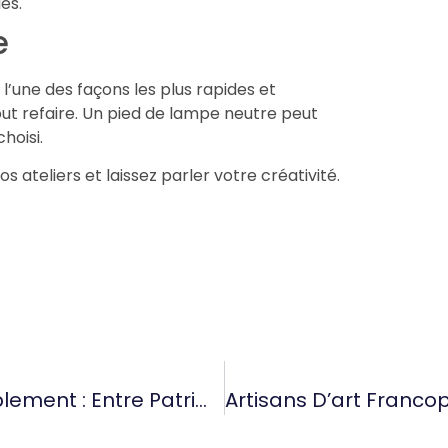
es.
e
’une des façons les plus rapides et
ut refaire. Un pied de lampe neutre peut
hoisi.
s ateliers et laissez parler votre créativité.
Les Métiers Artisanaux De L’ameublement : Entre Patrimoine, Confort Et Création