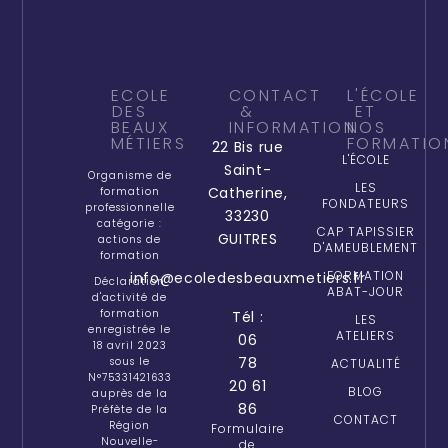
ECOLE
CONTACT
L'ÉCOLE
DES
&
ET
BEAUX
INFORMATION
NOS
MÉTIERS
FORMATIO
22 Bis rue
L'ÉCOLE
Saint-
Organisme de
LES
Catherine,
formation
FONDATEURS
professionnelle
33230
catégorie :
CAP TAPISSIER
GUITRES
actions de
D'AMEUBLEMENT
formation
FORMATION
info@ecoledesbeauxmetiers.fr
Déclaration
ABAT-JOUR
d'activité de
formation
Tél :
LES
enregistrée le
ATELIERS
06
18 avril 2023
78
sous le
ACTUALITÉ
N°75331421633
20 61
BLOG
auprès de la
86
Préfète de la
CONTACT
Région
Formulaire
Nouvelle-
de