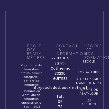
ECOLE
CONTACT
L'ÉCOLE
DES
&
ET
BEAUX
INFORMATION
NOS
MÉTIERS
FORMATIO
22 Bis rue
L'ÉCOLE
Saint-
Organisme de
Catherine,
LES
formation
FONDATEURS
33230
professionnelle
catégorie :
GUITRES
CAP TAPISSIER
actions de
D'AMEUBLEMENT
formation
info@ecoledesbeauxmetiers.fr
FORMATION
Déclaration
ABAT-JOUR
d'activité de
Tél :
formation
LES
06
enregistrée le
ATELIERS
78
18 avril 2023