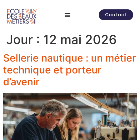
contenu
principal
Contact
Jour :
12 mai 2026
Sellerie nautique : un métier
technique et porteur
d’avenir