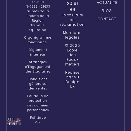
sous le
ACTUALITÉ
20 61
N°75331421633
86
BLOG
auprès de la
Formulaire
Préfète de la
CONTACT
de
Région
réclamation
Nouvelle-
Aquitaine.
Mentions
légales
Organigramme
fonctionnel
© 2025
Réglement
Ecole
intérieur
des
Beaux
Stratégies
métiers
d'Engagement
des Stagiaires
Réalisé
par VH
Conditions
Design
générales
UX
des ventes
Politique de
protection
des données
personnelles
Politique
PSH